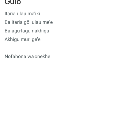
Gulo
Itaria ulau ma'iki
Ba itaria göi ulau me'e
Balagu-lagu nakhigu
Akhigu muri ge'e
Nofahöna wa'onekhe