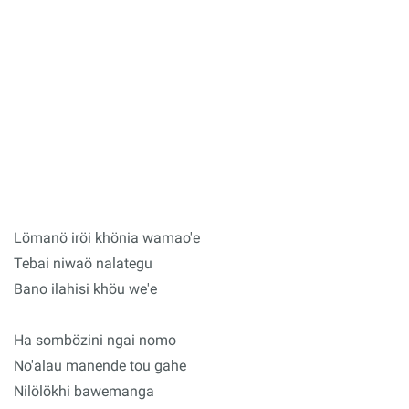
Lömanö iröi khönia wamao'e
Tebai niwaö nalategu
Bano ilahisi khöu we'e
Ha sombözini ngai nomo
No'alau manende tou gahe
Nilölökhi bawemanga