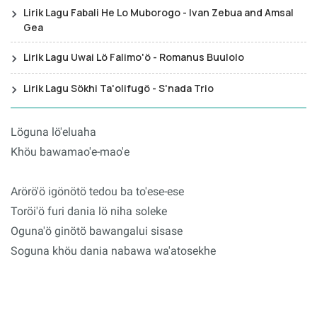
Lirik Lagu Fabali He Lo Muborogo - Ivan Zebua and Amsal
Gea
Lirik Lagu Uwai Lö Falimo'ö - Romanus Buulolo
Lirik Lagu Sökhi Ta'olifugö - S'nada Trio
Löguna lö'eluaha
Khöu bawamao'e-mao'e
Arörö'ö igönötö tedou ba to'ese-ese
Toröi'ö furi dania lö niha soleke
Oguna'ö ginötö bawangalui sisase
Soguna khöu dania nabawa wa'atosekhe