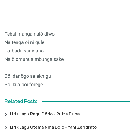
Tebai manga nalö diwo
Na tenga oi ni gule
Lö'ibadu sanidanö
Nalö omuhua mbunga sake
Böi danögö sa akhigu
Böi kila böi forege
Related Posts
Lirik Lagu Ragu Dödö - Putra Duha
Lirik Lagu Utema Niha Bo'o - Yani Zendrato