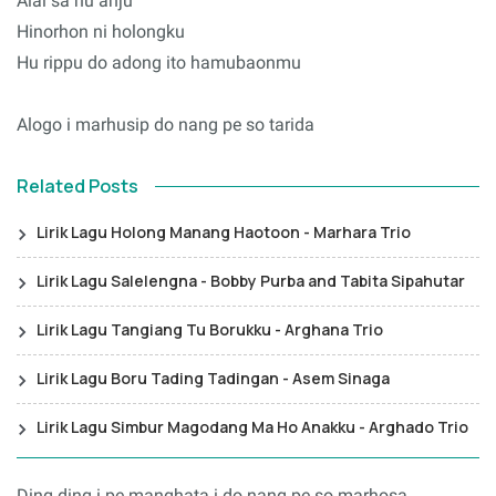
Alai sa hu anju
Hinorhon ni holongku
Hu rippu do adong ito hamubaonmu
Alogo i marhusip do nang pe so tarida
Related Posts
Lirik Lagu Holong Manang Haotoon - Marhara Trio
Lirik Lagu Salelengna - Bobby Purba and Tabita Sipahutar
Lirik Lagu Tangiang Tu Borukku - Arghana Trio
Lirik Lagu Boru Tading Tadingan - Asem Sinaga
Lirik Lagu Simbur Magodang Ma Ho Anakku - Arghado Trio
Ding ding i pe manghata i do nang pe so marhosa