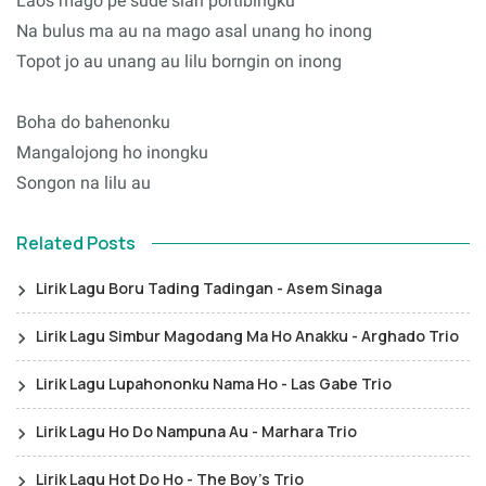
Laos mago pe sude sian portibingku
Na bulus ma au na mago asal unang ho inong
Topot jo au unang au lilu borngin on inong
Boha do bahenonku
Mangalojong ho inongku
Songon na lilu au
Related Posts
Lirik Lagu Boru Tading Tadingan - Asem Sinaga
Lirik Lagu Simbur Magodang Ma Ho Anakku - Arghado Trio
Lirik Lagu Lupahononku Nama Ho - Las Gabe Trio
Lirik Lagu Ho Do Nampuna Au - Marhara Trio
Lirik Lagu Hot Do Ho - The Boy's Trio