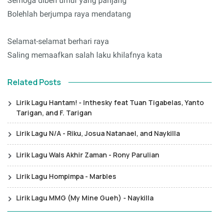
Semoga diberi umur yang panjang
Bolehlah berjumpa raya mendatang
Selamat-selamat berhari raya
Saling memaafkan salah laku khilafnya kata
Related Posts
Lirik Lagu Hantam! - Inthesky feat Tuan Tigabelas, Yanto
Tarigan, and F. Tarigan
Lirik Lagu N/A - Riku, Josua Natanael, and Naykilla
Lirik Lagu Wals Akhir Zaman - Rony Parulian
Lirik Lagu Hompimpa - Marbles
Lirik Lagu MMG (My Mine Gueh) - Naykilla