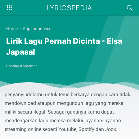
LYRICSPEDIA
Home
›
Pop Indonesia
Lirik Lagu Pernah Dicinta - Elsa
Japasal
Posting Komentar
Selamat membaca serta menyanyikan lirik lagu
Pernah
Dicinta
yang dibawakan oleh
Elsa Japasal
. Dukung terus
penyanyi idolamu untuk terus berkarya dengan cara tidak
mendownload ataupun mengunduh lagu yang mereka
miliki secara ilegal. Sebagai gantinya kamu dapat
mendengarkan lagu mereka melalui layanan-layanan
streaming online seperti Youtube, Spotify dan Joox.