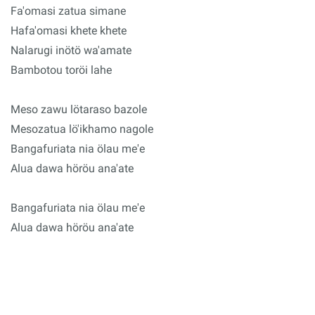
Fa'omasi zatua simane
Hafa'omasi khete khete
Nalarugi inötö wa'amate
Bambotou toröi lahe
Meso zawu lötaraso bazole
Mesozatua lö'ikhamo nagole
Bangafuriata nia ölau me'e
Alua dawa höröu ana'ate
Bangafuriata nia ölau me'e
Alua dawa höröu ana'ate