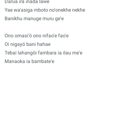
Darua ira inada lawe
Yae wa'asiga mboto no'onekhe nekhe
Banikhu manuge muru ge'e
Ono omasi'ö ono nifao'e fao'e
Oi nigayö bani hahae
Tebai lahangöi fambara ia ilau me'e
Manaoka ia bambate'e