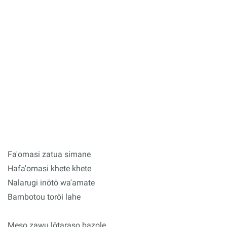
Fa'omasi zatua simane
Hafa'omasi khete khete
Nalarugi inötö wa'amate
Bambotou toröi lahe
Meso zawu lötaraso bazole