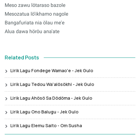
Meso zawu lötaraso bazole
Mesozatua lö'ikhamo nagole
Bangafuriata nia ölau me'e
Alua dawa höröu ana'ate
Related Posts
Lirik Lagu Fondege Wamao'e - Jek Gulo
Lirik Lagu Tedou Wa'alösökhi - Jek Gulo
Lirik Lagu Ahösö Sa Dödöma - Jek Gulo
Lirik Lagu Ono Balugu - Jek Gulo
Lirik Lagu Elemu Saito - Om Susha