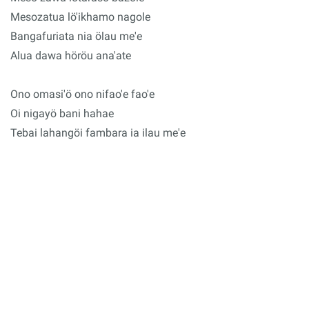
Mesozatua lö'ikhamo nagole
Bangafuriata nia ölau me'e
Alua dawa höröu ana'ate
Ono omasi'ö ono nifao'e fao'e
Oi nigayö bani hahae
Tebai lahangöi fambara ia ilau me'e