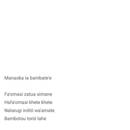
Manaoka ia bambate'e
Fa'omasi zatua simane
Hafa'omasi khete khete
Nalarugi inötö wa'amate
Bambotou toröi lahe