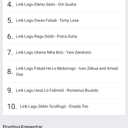
Lirik Lagu Elemu Saito - Om Susha
Lirik Lagu Owao Fabali - Tomy Lase
Lirik Lagu Ragu Dödö - Putra Duha
Lirik Lagu Utema Niha Bo'o - Yani Zendrato
Lirik Lagu Fabali He Lo Muborogo - Ivan Zebua and Amsal
Gea
Lirik Lagu Uwai Lö Falimo'ö - Romanus Buulolo
Lirik Lagu Sökhi Ta'olifugö - S'nada Trio
Posting Komentar