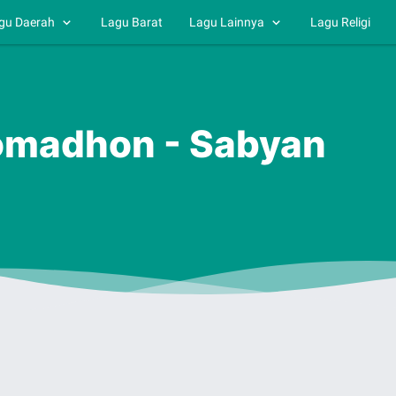
gu Daerah
Lagu Barat
Lagu Lainnya
Lagu Religi
Romadhon - Sabyan