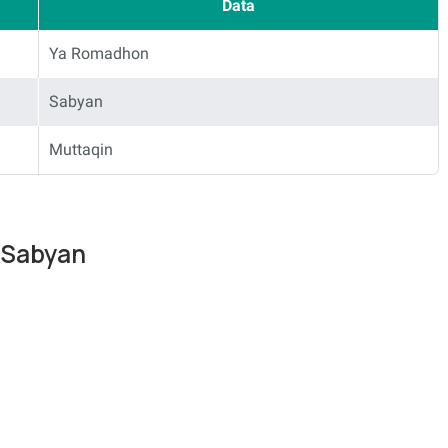
Data
Ya Romadhon
Sabyan
Muttaqin
 Sabyan