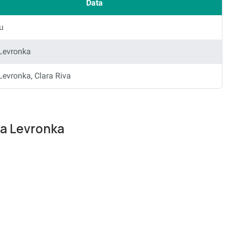
Data
u
Levronka
Levronka, Clara Riva
ya Levronka