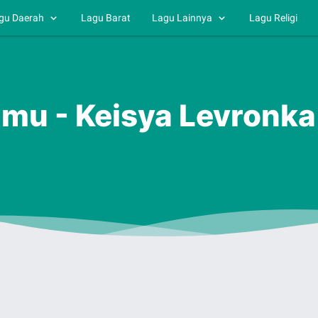
gu Daerah
Lagu Barat
Lagu Lainnya
Lagu Religi
amu - Keisya Levronka