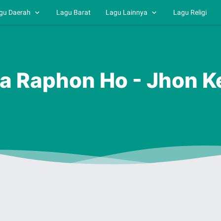
gu Daerah
Lagu Barat
Lagu Lainnya
Lagu Religi
ua Raphon Ho - Jhon 