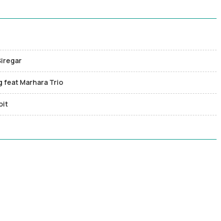
Siregar
g feat Marhara Trio
oit