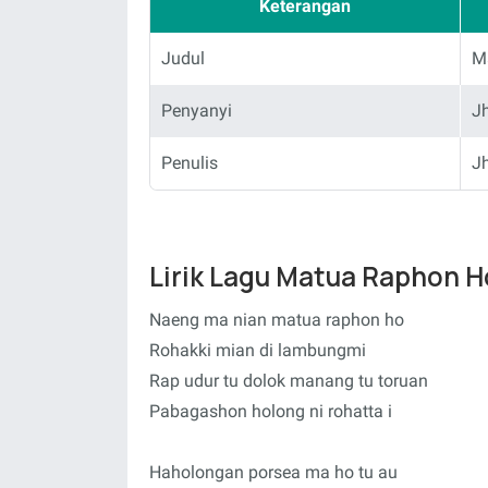
Keterangan
Judul
M
Penyanyi
J
Penulis
J
Lirik Lagu Matua Raphon 
Naeng ma nian matua raphon ho
Rohakki mian di lambungmi
Rap udur tu dolok manang tu toruan
Pabagashon holong ni rohatta i
Haholongan porsea ma ho tu au