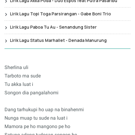
Lirik Lagu Akka Poda - Duo Espos feat Putra Pasaribu
Lirik Lagu Topi Toga Parsirangan - Gabe Boni Trio
Lirik Lagu Paboa Tu Au - Senandung Sister
Lirik Lagu Status Marhallet - Denada Manurung
Sherlina uli
Tarboto ma sude
Tu akka luat i
Songon dia pangalahomi
Dang tarhukupi ho uap na binahenmi
Nunga muap tu sude na luat i
Mamora pe ho mangono pe ho
Sotung adong tudosan songon ho