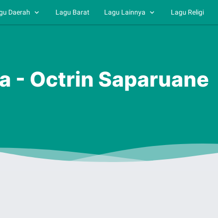
gu Daerah
Lagu Barat
Lagu Lainnya
Lagu Religi
ra - Octrin Saparuane