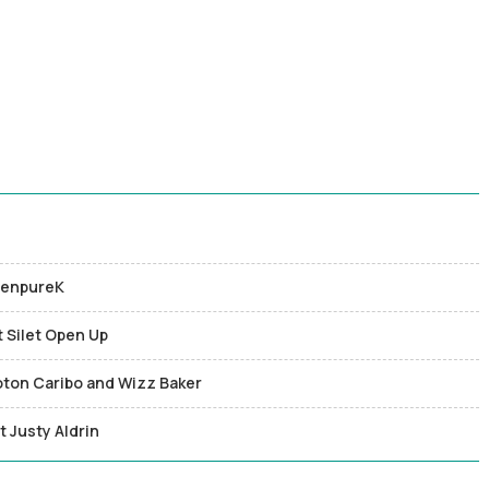
thenpureK
t Silet Open Up
Toton Caribo and Wizz Baker
t Justy Aldrin