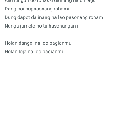
Alai lungun do rohakki dainang na uli lagu
Dang boi hupasonang rohami
Dung dapot da inang na lao pasonang roham
Nunga jumolo ho tu hasonangan i
Holan dangol nai do bagianmu
Holan loja nai do bagianmu