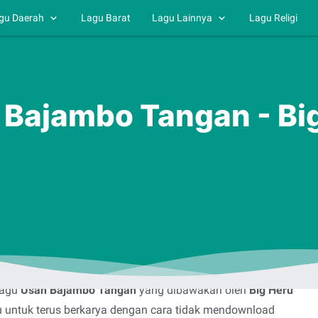
gu Daerah
Lagu Barat
Lagu Lainnya
Lagu Religi
 Bajambo Tangan - Big
lagu
Usah Bajambo Tangan
yang dibawakan oleh
Big Heru
u untuk terus berkarya dengan cara tidak mendownload