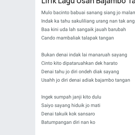
Lirik Lagu Usah Bajambo T
Mulo bacinto babuai sanang siang jo mala
Indak ka tahu sakuliliang urang nan tak an
Baa kini uda lah sangaik jauah barubah
Cando mambaliak talapak tangan
Bukan denai indak lai manaruah sayang
Cinto kito dipataruahkan dek harato
Denai tahu jo diri ondeh diak sayang
Usahh jo diri denai adiak bajambo tangan
Ingek sumpah janji kito dulu
Saiyo sayang hiduik jo mati
Denai takuik kok sansaro
Batumpangan diri nan ko