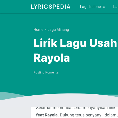
LYRICSPEDIA
Lagu Indonesia
La
Home
›
Lagu Minang
Lirik Lagu Usah
Rayola
Posting Komentar
Selamat membaca serta menyanyikan lirik 
feat Rayola
. Dukung terus penyanyi idolam