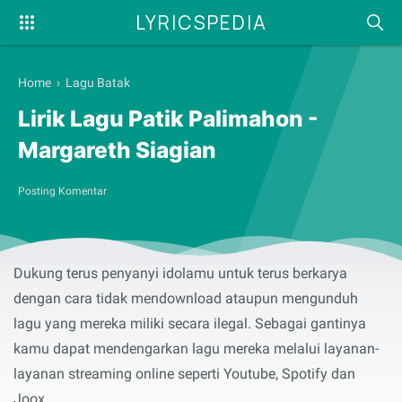
LYRICSPEDIA
Home
›
Lagu Batak
Lirik Lagu Patik Palimahon -
Margareth Siagian
Posting Komentar
Selamat membaca serta menyanyikan lirik lagu
Patik
Palimahon
yang dibawakan oleh
Margareth Siagian
.
Dukung terus penyanyi idolamu untuk terus berkarya
dengan cara tidak mendownload ataupun mengunduh
lagu yang mereka miliki secara ilegal. Sebagai gantinya
kamu dapat mendengarkan lagu mereka melalui layanan-
layanan streaming online seperti Youtube, Spotify dan
Joox.