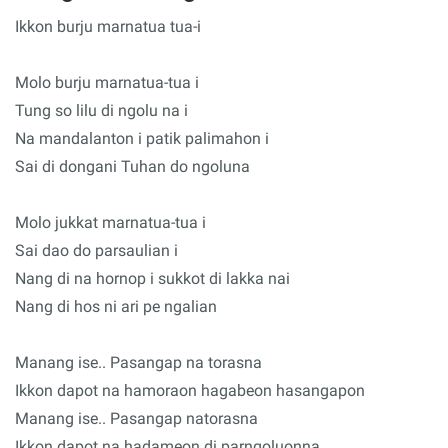
Ikkon burju marnatua tua-i
Molo burju marnatua-tua i
Tung so lilu di ngolu na i
Na mandalanton i patik palimahon i
Sai di dongani Tuhan do ngoluna
Molo jukkat marnatua-tua i
Sai dao do parsaulian i
Nang di na hornop i sukkot di lakka nai
Nang di hos ni ari pe ngalian
Manang ise.. Pasangap na torasna
Ikkon dapot na hamoraon hagabeon hasangapon
Manang ise.. Pasangap natorasna
Ikkon dapot na hadameon di parngoluonna