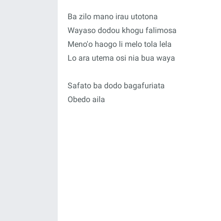
Ba zilo mano irau utotona
Wayaso dodou khogu falimosa
Meno'o haogo li melo tola lela
Lo ara utema osi nia bua waya
Safato ba dodo bagafuriata
Obedo aila