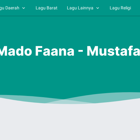
gu Daerah
Lagu Barat
Lagu Lainnya
Lagu Religi
 Mado Faana - Mustaf