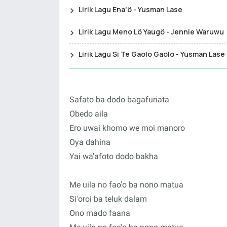
Lirik Lagu Ena'ö - Yusman Lase
Lirik Lagu Meno Lö Yaugö - Jennie Waruwu
Lirik Lagu Si Te Gaolo Gaolo - Yusman Lase
Safato ba dodo bagafuriata
Obedo aila
Ero uwai khomo we moi manoro
Oya dahina
Yai wa'afoto dodo bakha
Me uila no fao'o ba nono matua
Si'oroi ba teluk dalam
Ono mado faana