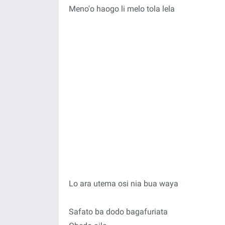
Meno'o haogo li melo tola lela
Lo ara utema osi nia bua waya
Safato ba dodo bagafuriata