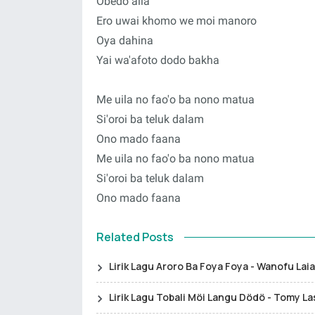
Obedo aila
Ero uwai khomo we moi manoro
Oya dahina
Yai wa'afoto dodo bakha
Me uila no fao'o ba nono matua
Si'oroi ba teluk dalam
Ono mado faana
Me uila no fao'o ba nono matua
Si'oroi ba teluk dalam
Ono mado faana
Related Posts
Lirik Lagu Aroro Ba Foya Foya - Wanofu Laia
Lirik Lagu Tobali Möi Langu Dödö - Tomy L