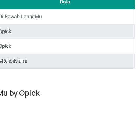
Data
Di Bawah LangitMu
Opick
Opick
#ReligiIslami
Mu by Opick