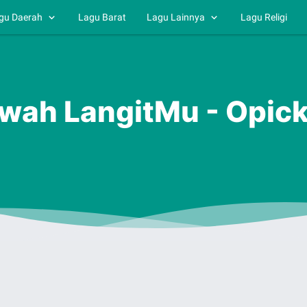
gu Daerah
Lagu Barat
Lagu Lainnya
Lagu Religi
Bawah LangitMu - Opic