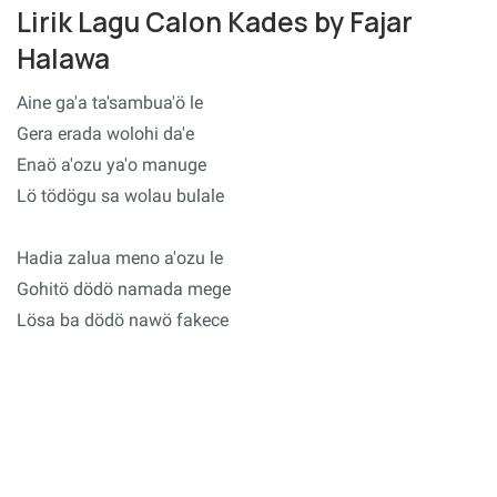
Lirik Lagu Calon Kades by Fajar
Halawa
Aine ga'a ta'sambua'ö le
Gera erada wolohi da'e
Enaö a'ozu ya'o manuge
Lö tödögu sa wolau bulale
Hadia zalua meno a'ozu le
Gohitö dödö namada mege
Lösa ba dödö nawö fakece