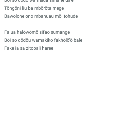
Böi so dödö wamalua simane da'e
Töngöni liu ba mböröta mege
Bawolohe ono mbanuau möi tohude
Falua halöwömö sifao sumange
Böi so dödöu wamakiko fakhölö'ö bale
Fake ia sa zitobali haree