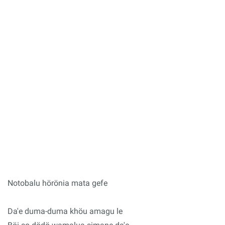
Notobalu hörönia mata gefe
Da'e duma-duma khöu amagu le