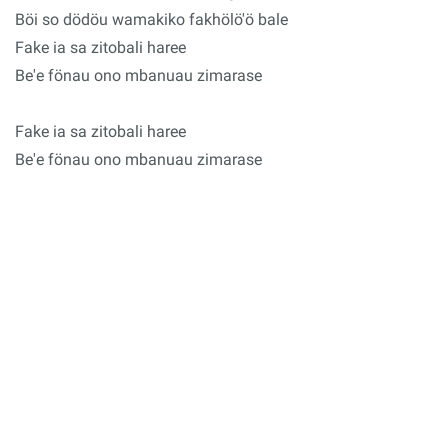
Böi so dödöu wamakiko fakhölö'ö bale
Fake ia sa zitobali haree
Be'e fönau ono mbanuau zimarase
Fake ia sa zitobali haree
Be'e fönau ono mbanuau zimarase