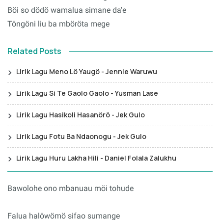
Böi so dödö wamalua simane da'e
Töngöni liu ba mböröta mege
Related Posts
Lirik Lagu Meno Lö Yaugö - Jennie Waruwu
Lirik Lagu Si Te Gaolo Gaolo - Yusman Lase
Lirik Lagu Hasikoli Hasanörö - Jek Gulo
Lirik Lagu Fotu Ba Ndaonogu - Jek Gulo
Lirik Lagu Huru Lakha Hili - Daniel Folala Zalukhu
Bawolohe ono mbanuau möi tohude
Falua halöwömö sifao sumange