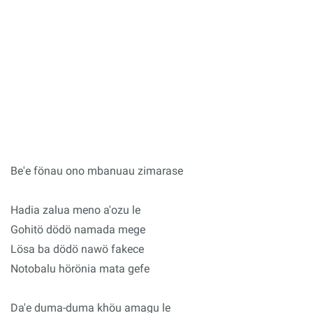
Be'e fönau ono mbanuau zimarase
Hadia zalua meno a'ozu le
Gohitö dödö namada mege
Lösa ba dödö nawö fakece
Notobalu hörönia mata gefe
Da'e duma-duma khöu amagu le