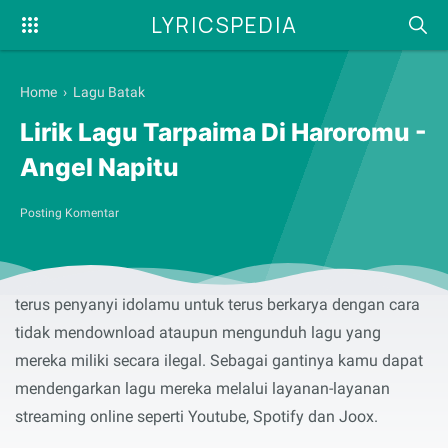
LYRICSPEDIA
Home
›
Lagu Batak
Lirik Lagu Tarpaima Di Haroromu -
Angel Napitu
Posting Komentar
Selamat membaca serta menyanyikan lirik lagu
Tarpaima
Di Haroromu
yang dibawakan oleh
Angel Napitu
. Dukung
terus penyanyi idolamu untuk terus berkarya dengan cara
tidak mendownload ataupun mengunduh lagu yang
mereka miliki secara ilegal. Sebagai gantinya kamu dapat
mendengarkan lagu mereka melalui layanan-layanan
streaming online seperti Youtube, Spotify dan Joox.