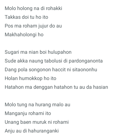
Molo holong na di rohakki
Takkas doi tu ho ito
Pos ma roham jujur do au
Makhaholongi ho
Sugari ma nian boi hulupahon
Sude akka naung tabolusi di pardonganonta
Dang pola songonon haccit ni sitaononhu
Holan humokkop ho ito
Hatahon ma denggan hatahon tu au da hasian
Molo tung na hurang malo au
Manganju rohami ito
Unang baen muruk ni rohami
Anju au di hahuranganki