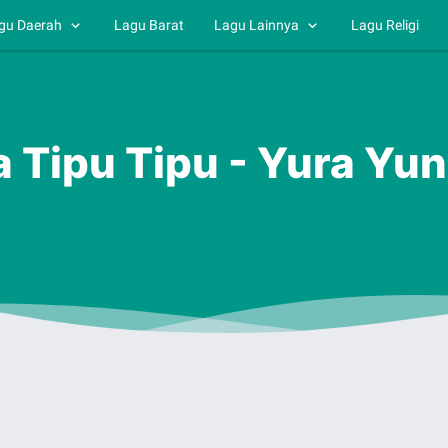
gu Daerah
Lagu Barat
Lagu Lainnya
Lagu Religi
a Tipu Tipu - Yura Yun