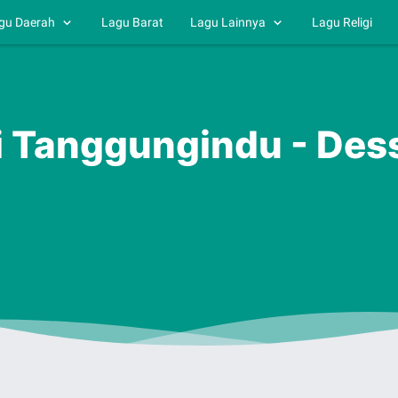
gu Daerah
Lagu Barat
Lagu Lainnya
Lagu Religi
ai Tanggungindu - Des