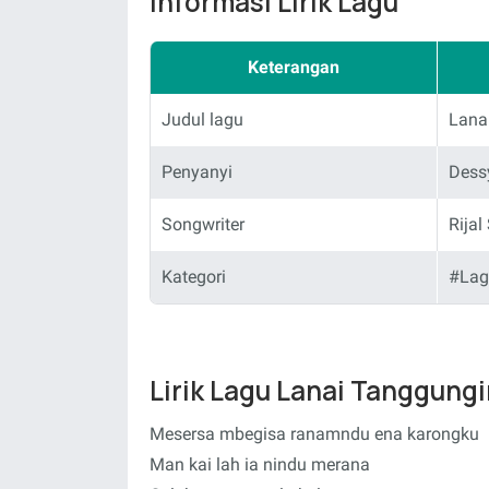
Informasi Lirik Lagu
Keterangan
Judul lagu
Lana
Penyanyi
Dess
Songwriter
Rijal
Kategori
#Lag
Lirik Lagu Lanai Tanggung
Mesersa mbegisa ranamndu ena karongku
Man kai lah ia nindu merana