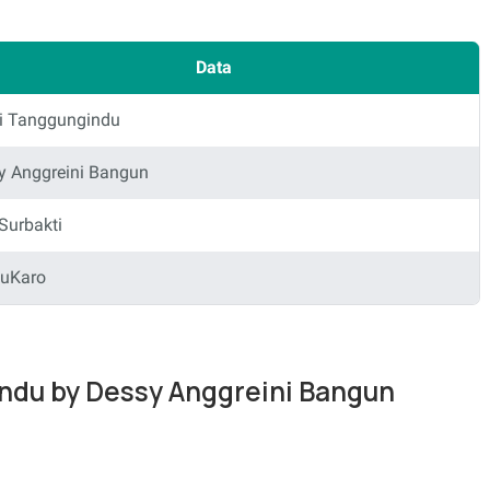
Data
i Tanggungindu
y Anggreini Bangun
 Surbakti
uKaro
indu by Dessy Anggreini Bangun