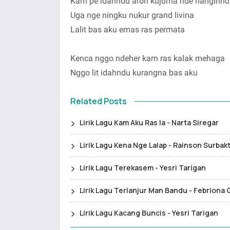
Kam pe idahndu aron kujuma nde nanginn
Uga nge ningku nukur grand livina
Lalit bas aku emas ras permata
Kenca nggo ndeher kam ras kalak mehaga
Nggo lit idahndu kurangna bas aku
Related Posts
Lirik Lagu Kam Aku Ras Ia - Narta Siregar
Lirik Lagu Kena Nge Lalap - Rainson Surbakt
Lirik Lagu Terekasem - Yesri Tarigan
Lirik Lagu Terlanjur Man Bandu - Febriona 
Lirik Lagu Kacang Buncis - Yesri Tarigan