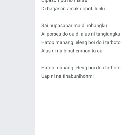
Dipasombu ho ma au
Di bagasan arsak dohot ilu-ilu
Sai hupasabar ma di rohangku
Ai porsea do au di alus ni tangiangku
Hatop manang leleng boi do i tarboto
Alus ni na binahenmon tu au
Hatop manang leleng boi do i tarboto
Uap ni na tinabunihonmi