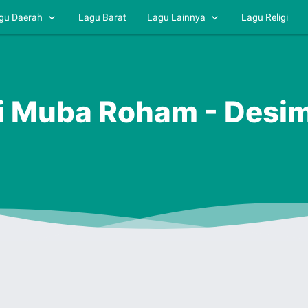
gu Daerah
Lagu Barat
Lagu Lainnya
Lagu Religi
di Muba Roham - Desi