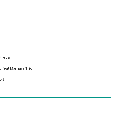
Siregar
g feat Marhara Trio
oit