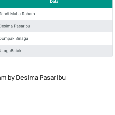
Data
Tandi Muba Roham
Desima Pasaribu
Dompak Sinaga
#LaguBatak
am by Desima Pasaribu