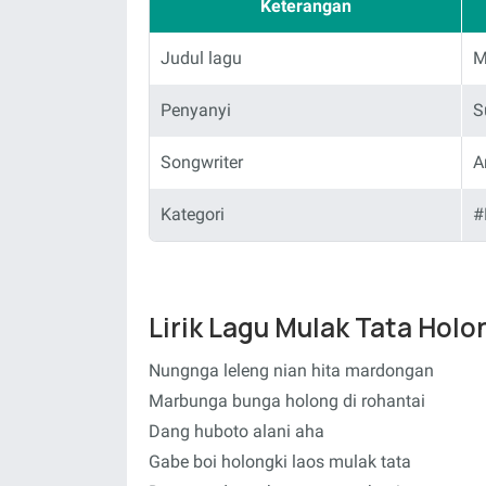
Keterangan
Judul lagu
M
Penyanyi
S
Songwriter
A
Kategori
#
Lirik Lagu Mulak Tata Holo
Nungnga leleng nian hita mardongan
Marbunga bunga holong di rohantai
Dang huboto alani aha
Gabe boi holongki laos mulak tata