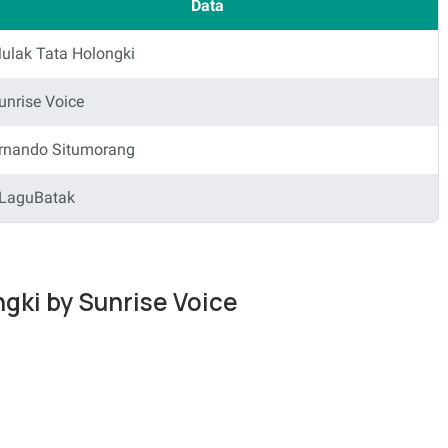
Data
ulak Tata Holongki
unrise Voice
rnando Situmorang
LaguBatak
ngki by Sunrise Voice