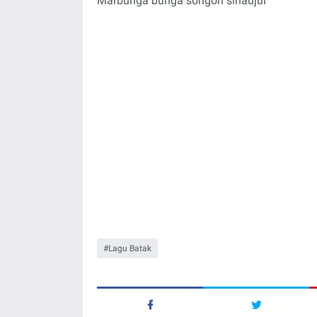
Marbunga bunga songon sinaujui
Lagu Batak