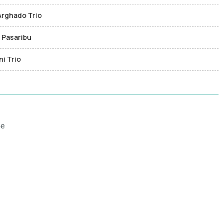
Arghado Trio
a Pasaribu
ni Trio
be