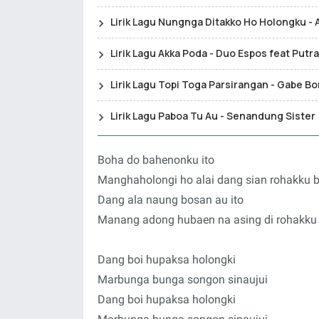
Lirik Lagu Nungnga Ditakko Ho Holongku - 
Lirik Lagu Akka Poda - Duo Espos feat Putr
Lirik Lagu Topi Toga Parsirangan - Gabe Bo
Lirik Lagu Paboa Tu Au - Senandung Sister
Boha do bahenonku ito
Manghaholongi ho alai dang sian rohakku 
Dang ala naung bosan au ito
Manang adong hubaen na asing di rohakku
Dang boi hupaksa holongki
Marbunga bunga songon sinaujui
Dang boi hupaksa holongki