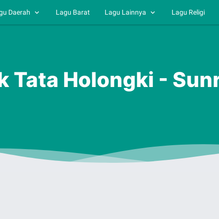
gu Daerah
Lagu Barat
Lagu Lainnya
Lagu Religi
k Tata Holongki - Sun