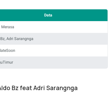
Data
 Merasa
 Bz, Adri Sarangnga
dateSoon
guTimur
Aldo Bz feat Adri Sarangnga