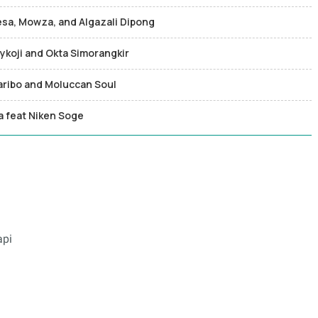
Desa, Mowza, and Algazali Dipong
aykoji and Okta Simorangkir
aribo and Moluccan Soul
za feat Niken Soge
api