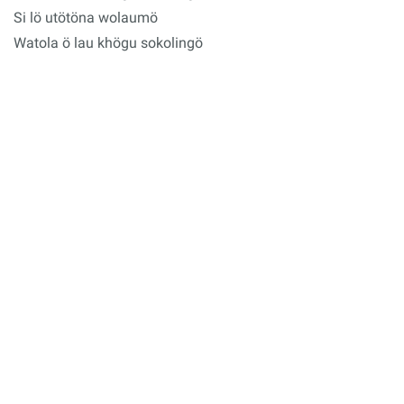
Si lö utötöna wolaumö
Watola ö lau khögu sokolingö