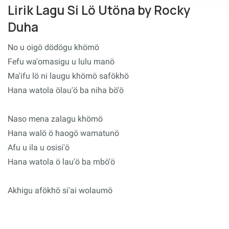
Lirik Lagu Si Lö Utöna by Rocky
Duha
No u oigö dödögu khömö
Fefu wa'omasigu u lulu manö
Ma'ifu lö ni laugu khömö safökhö
Hana watola ölau'ö ba niha bö'ö
Naso mena zalagu khömö
Hana walö ö haogö wamatunö
Afu u ila u osisi'ö
Hana watola ö lau'ö ba mbö'ö
Akhigu afökhö si'ai wolaumö