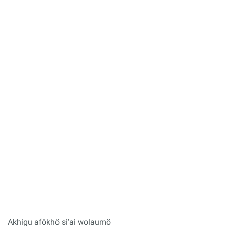
Akhigu afökhö si'ai wolaumö