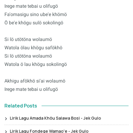
Irege mate tebai u olifugö
Fa'omasigu sino ube'e khömö
Ö be'e khögu sulö sokolingö
Si lö utötöna wolaumö
Watola ölau khögu safökhö
Si lö utötöna wolaumö
Watola ö lau khögu sokolingö
Akhigu afökhö si'ai wolaumö
Irege mate tebai u olifugö
Related Posts
Lirik Lagu Amada Khöu Salawa Bosi - Jek Gulo
Lirik Lagu Fondege Wamao'e - Jek Gulo