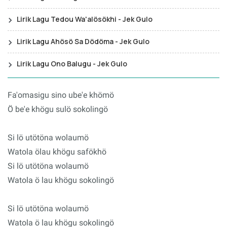
Lirik Lagu Tedou Wa'alösökhi - Jek Gulo
Lirik Lagu Ahösö Sa Dödöma - Jek Gulo
Lirik Lagu Ono Balugu - Jek Gulo
Fa'omasigu sino ube'e khömö
Ö be'e khögu sulö sokolingö
Si lö utötöna wolaumö
Watola ölau khögu safökhö
Si lö utötöna wolaumö
Watola ö lau khögu sokolingö
Si lö utötöna wolaumö
Watola ö lau khögu sokolingö