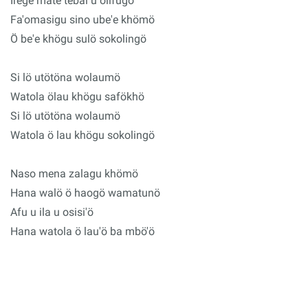
Irege mate tebai u olifugö
Fa'omasigu sino ube'e khömö
Ö be'e khögu sulö sokolingö
Si lö utötöna wolaumö
Watola ölau khögu safökhö
Si lö utötöna wolaumö
Watola ö lau khögu sokolingö
Naso mena zalagu khömö
Hana walö ö haogö wamatunö
Afu u ila u osisi'ö
Hana watola ö lau'ö ba mbö'ö