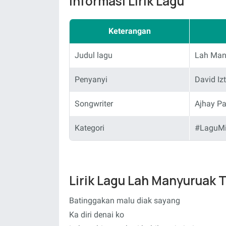
Informasi Lirik Lagu
Keterangan
Judul lagu
Lah Man
Penyanyi
David Iz
Songwriter
Ajhay P
Kategori
#LaguM
Lirik Lagu Lah Manyuruak 
Batinggakan malu diak sayang
Ka diri denai ko