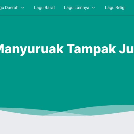
gu Daerah
Lagu Barat
Lagu Lainnya
Lagu Religi
 Manyuruak Tampak Ju