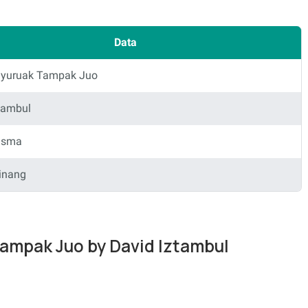
Data
yuruak Tampak Juo
tambul
asma
inang
Tampak Juo by David Iztambul