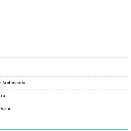
nd Arahmanda
tra
Fiqrie