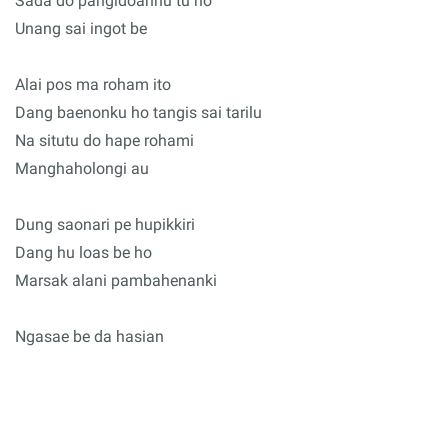
Sada do pangidoanhu tu ho
Unang sai ingot be
Alai pos ma roham ito
Dang baenonku ho tangis sai tarilu
Na situtu do hape rohami
Manghaholongi au
Dung saonari pe hupikkiri
Dang hu loas be ho
Marsak alani pambahenanki
Ngasae be da hasian