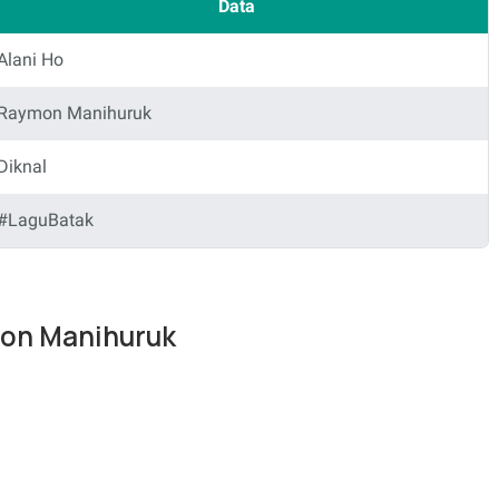
Data
Alani Ho
Raymon Manihuruk
Diknal
#LaguBatak
ymon Manihuruk