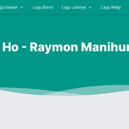
gu Daerah
Lagu Barat
Lagu Lainnya
Lagu Religi
ni Ho - Raymon Manihu