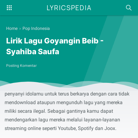
LYRICSPEDIA
Home
›
Pop Indonesia
Lirik Lagu Goyangin Beib -
Syahiba Saufa
Posting Komentar
Selamat membaca serta menyanyikan lirik lagu
Goyangin
Beib
yang dibawakan oleh
Syahiba Saufa
. Dukung terus
penyanyi idolamu untuk terus berkarya dengan cara tidak
mendownload ataupun mengunduh lagu yang mereka
miliki secara ilegal. Sebagai gantinya kamu dapat
mendengarkan lagu mereka melalui layanan-layanan
streaming online seperti Youtube, Spotify dan Joox.